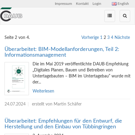
Impressum
Kontakt
Login
English
Zum
Inhalt
springen
Seite 2 von 4.
Vorherige
1
2
3
4
Nächste
Überarbeitet: BIM-Modellanforderungen, Teil 2:
Informationsmanagement
Die im Mai 2019 veröffentlichte DAUB-Empfehlung
„Digitales Planen, Bauen und Betreiben von
Untertagebauten – BIM im Untertagebau“ wurde mit
der...
Weiterlesen
24.07.2024
erstellt von Martin Schäfer
Überarbeitet: Empfehlungen für den Entwurf, die
Herstellung und den Einbau von Tübbingringen