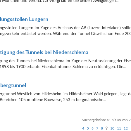
 München und Verona. Ab Wörgl laufen die beiden zweigleisigen...
ungsstollen Lungern
gsstollen Lungern Im Zuge des Ausbaus der AB (Luzern-lnterlaken) sollt
gsverkehr entlastet werden. Während der Tunnel Giswil schon Ende 2004
tigung des Tunnels bei Niederschlema
gung des Tunnels bei Niederschlema Im Zuge der Neutrassierung der Ei
1898 bis 1900 erbaute Eisenbahntunnel Schlema zu ertüchtigen. Die...
bergtunnel
rgtunnel Westlich von Hildesheim, im Hildesheimer Wald gelegen, liegt 
Bereichen 105 m offene Bauweise, 253 m bergmännische...
Suchergebnisse 41 bis 45 von 
vorh
4
5
6
7
8
9
10
11
12