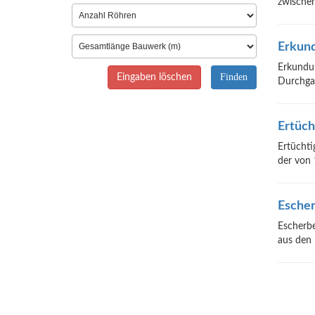
zwischen
Erkund
Erkundun
Eingaben löschen
Durchgan
Ertüch
Ertüchti
der von 
Escher
Escherbe
aus den 