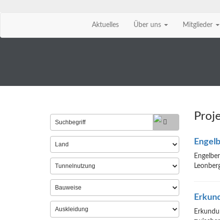
Aktuelles
Über uns
Mitglieder
Zum
Inhalt
springen
Proje
Engelb
Engelbe
Leonberg
Erkund
Erkundun