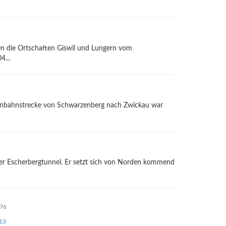
en die Ortschaften Giswil und Lungern vom
...
senbahnstrecke von Schwarzenberg nach Zwickau war
der Escherbergtunnel. Er setzt sich von Norden kommend
276
näc
13