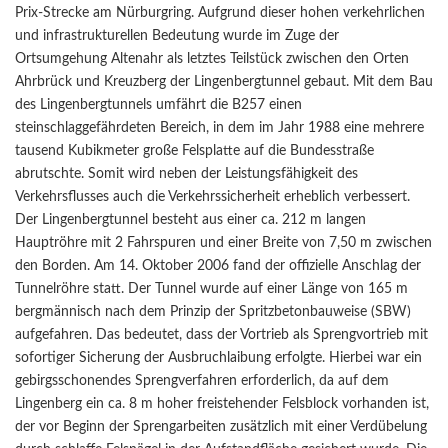
Prix-Strecke am Nürburgring. Aufgrund dieser hohen verkehrlichen
und infrastrukturellen Bedeutung wurde im Zuge der
Ortsumgehung Altenahr als letztes Teilstück zwischen den Orten
Ahrbrück und Kreuzberg der Lingenbergtunnel gebaut. Mit dem Bau
des Lingenbergtunnels umfährt die B257 einen
steinschlaggefährdeten Bereich, in dem im Jahr 1988 eine mehrere
tausend Kubikmeter große Felsplatte auf die Bundesstraße
abrutschte. Somit wird neben der Leistungsfähigkeit des
Verkehrsflusses auch die Verkehrssicherheit erheblich verbessert.
Der Lingenbergtunnel besteht aus einer ca. 212 m langen
Hauptröhre mit 2 Fahrspuren und einer Breite von 7,50 m zwischen
den Borden. Am 14. Oktober 2006 fand der offizielle Anschlag der
Tunnelröhre statt. Der Tunnel wurde auf einer Länge von 165 m
bergmännisch nach dem Prinzip der Spritzbetonbauweise (SBW)
aufgefahren. Das bedeutet, dass der Vortrieb als Sprengvortrieb mit
sofortiger Sicherung der Ausbruchlaibung erfolgte. Hierbei war ein
gebirgsschonendes Sprengverfahren erforderlich, da auf dem
Lingenberg ein ca. 8 m hoher freistehender Felsblock vorhanden ist,
der vor Beginn der Sprengarbeiten zusätzlich mit einer Verdübelung