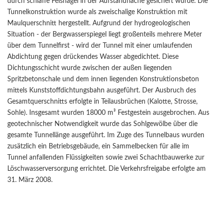
durch schlaffe Felsnägel in der Aufstandfläche gesichert wurde. Die
Tunnelkonstruktion wurde als zweischalige Konstruktion mit
Maulquerschnitt hergestellt. Aufgrund der hydrogeologischen
Situation - der Bergwasserspiegel liegt großenteils mehrere Meter
über dem Tunnelfirst - wird der Tunnel mit einer umlaufenden
Abdichtung gegen drückendes Wasser abgedichtet. Diese
Dichtungsschicht wurde zwischen der außen liegenden
Spritzbetonschale und dem innen liegenden Konstruktionsbeton
mittels Kunststoffdichtungsbahn ausgeführt. Der Ausbruch des
Gesamtquerschnitts erfolgte in Teilausbrüchen (Kalotte, Strosse,
Sohle). Insgesamt wurden 18000 m³ Festgestein ausgebrochen. Aus
geotechnischer Notwendigkeit wurde das Sohlgewölbe über die
gesamte Tunnellänge ausgeführt. Im Zuge des Tunnelbaus wurden
zusätzlich ein Betriebsgebäude, ein Sammelbecken für alle im
Tunnel anfallenden Flüssigkeiten sowie zwei Schachtbauwerke zur
Löschwasserversorgung errichtet. Die Verkehrsfreigabe erfolgte am
31. März 2008.