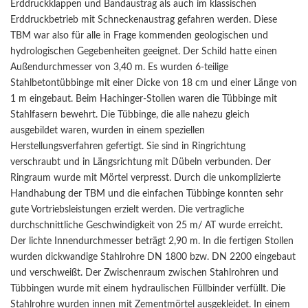
Erddruckklappen und Bandaustrag als auch im klassischen
Erddruckbetrieb mit Schneckenaustrag gefahren werden. Diese
TBM war also für alle in Frage kommenden geologischen und
hydrologischen Gegebenheiten geeignet. Der Schild hatte einen
Außendurchmesser von 3,40 m. Es wurden 6-teilige
Stahlbetontübbinge mit einer Dicke von 18 cm und einer Länge von
1 m eingebaut. Beim Hachinger-Stollen waren die Tübbinge mit
Stahlfasern bewehrt. Die Tübbinge, die alle nahezu gleich
ausgebildet waren, wurden in einem speziellen
Herstellungsverfahren gefertigt. Sie sind in Ringrichtung
verschraubt und in Längsrichtung mit Dübeln verbunden. Der
Ringraum wurde mit Mörtel verpresst. Durch die unkomplizierte
Handhabung der TBM und die einfachen Tübbinge konnten sehr
gute Vortriebsleistungen erzielt werden. Die vertragliche
durchschnittliche Geschwindigkeit von 25 m/ AT wurde erreicht.
Der lichte Innendurchmesser beträgt 2,90 m. In die fertigen Stollen
wurden dickwandige Stahlrohre DN 1800 bzw. DN 2200 eingebaut
und verschweißt. Der Zwischenraum zwischen Stahlrohren und
Tübbingen wurde mit einem hydraulischen Füllbinder verfüllt. Die
Stahlrohre wurden innen mit Zementmörtel ausgekleidet. In einem