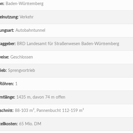
on:
Baden-Württemberg
elnutzung:
Verkehr
ungsart:
Autobahntunnel
raggeber:
BRD Landesamt für Straßenwesen Baden-Württemberg
eise:
Geschlossen
ieb:
Sprengvortrieb
 Röhren:
1
mtlänge:
1435 m, davon 74 m offen
chnitt:
88-103 m², Pannenbucht 112-159 m²
ellkosten:
65 Mio. DM