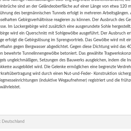
inbrüche sind an der Geländeoberfläche auf einer Länge von etwa 120 
ührung des bergmännischen Tunnels erfolgt in mehreren Arbeitsgängen. 
selhaften Gebirgsverhältnisse reagieren zu können. Der Ausbruch des Ges
sse. Im Lockergebirge wird zusätzlich eine ausgerundete Sohle hergestell
birge wird ein Querschnitt mit Sohlgewölbe ausgeführt. Der Ausbruch erfo
rge erfolgt die Gebirgslösung im Sprengvortrieb. Das Gewölbe wird mit e
ffbahn gegen Bergwasser abgedichtet. Gegen diese Dichtung wird das 40 
n bewehrte Tunnelinnengewölbe betoniert. Das gewählte Tragwerkskonze
gels ungleichmäßigen, Setzungen des Bauwerks ausgleichen, indem die I
nkkette ausgebildet wird. Die Gelenke ermöglichen eine begrenzte Verdreh
kraftübertragung wird durch einen Nut-und-Feder- Konstruktion sicherges
gmesseinrichtungen (induktive Wegaufnehmer) registriert und die früh
währleistet.
:
Deutschland