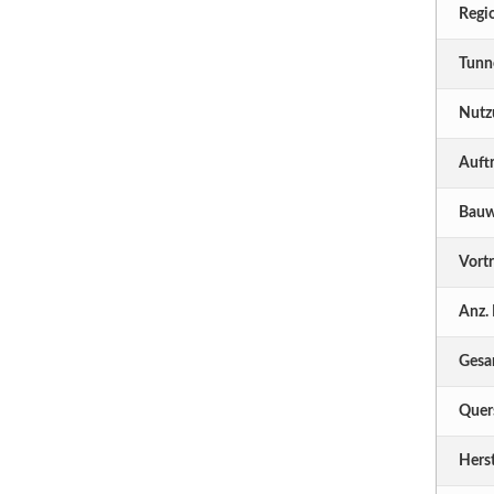
Regi
Tunn
Nutz
Auft
Bauw
Vortr
Anz.
Gesa
Quers
Herst