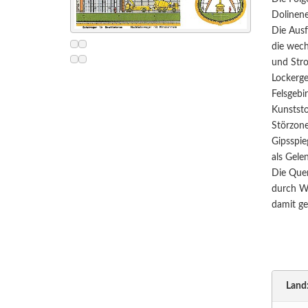
Dolinene
Die Ausf
die wech
und Stro
Lockerge
Felsgebi
Kunststo
Störzone
Gipsspie
als Gele
Die Quer
durch We
damit ge
Land