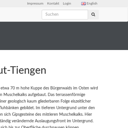
Impressum
Kontakt
Login
English
ut-Tiengen
Die etwa 70 m hohe Kuppe des Bürgerwaids im Osten wird
en Muschelkalks aufgebaut. Das terrassenförmige
ner geologisch kaum gliederbaren Folge eiszeitlicher
fluhbänken gebildet. Im tieferen Untergrund unter den
 sich Gipsgesteine des mittleren Muschelkalks. Hier
 ständig verändernde Auslaugungsfront im Untergrund.
 sich bis zur Oberfläche durchpausen können.