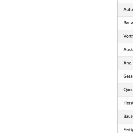
Auft
Bauw
Vortr
Ausk
Anz.
Gesa
Quers
Herst
Bauze
Ferti