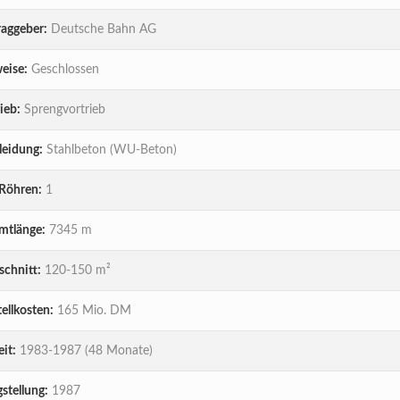
raggeber:
Deutsche Bahn AG
eise:
Geschlossen
ieb:
Sprengvortrieb
leidung:
Stahlbeton (WU-Beton)
 Röhren:
1
mtlänge:
7345 m
chnitt:
120-150 m²
ellkosten:
165 Mio. DM
it:
1983-1987 (48 Monate)
gstellung:
1987