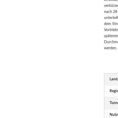
verkürze
nach 28 
untertei
dem Stro
Vortrieb
späteren
Durchmes
werden. 
Land
Regi
Tunn
Nutz