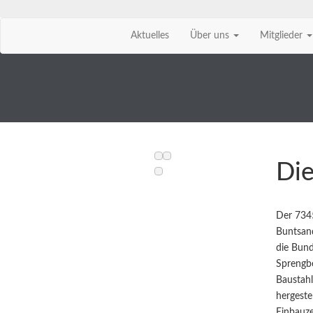
Aktuelles
Über uns
Mitglieder
Zum
Inhalt
springen
Die
Der 7345
Buntsand
die Bund
Sprengbe
Baustah
hergeste
Einbauze