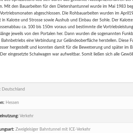
n. Mit den Bauarbeiten für den Dietershantunnel wurde im Mai 1983 b
Vortriebsmonaten abgeschlossen. Die Rohbauarbeiten wurden im April1987
lt in Kalotte und Strosse sowie Aushub und Einbau der Sohle. Der Kalott
ssenabbau ca. 100 bis 150m voraus und bestimmte die Vortriebsleistung
slänge jeweils von den Portalen her. Dann wurden die sogenannten Funkbo
 Bahnbetriebs eine Verbindung zur Geländeoberfläche herstellen. Diese
ser hergestellt und konnten damit für die Bewetterung und später im B
Der eingesetzte Schalwagen war aufweitbar. Somit ließen sich alle Gewöl
:
Deutschland
on:
Hessen
elnutzung:
Verkehr
ungsart:
Zweigleisiger Bahntunnel mit ICE-Verkehr