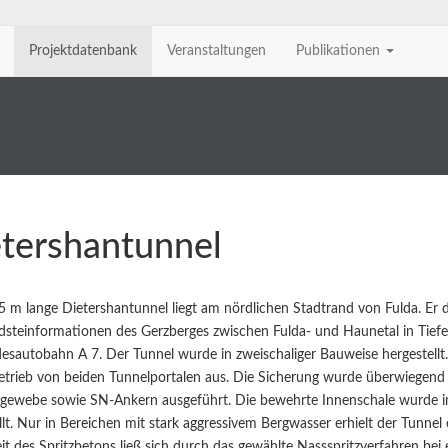
Projektdatenbank
Veranstaltungen
Publikationen
tershantunnel
 m lange Dietershantunnel liegt am nördlichen Stadtrand von Fulda. Er
steinformationen des Gerzberges zwischen Fulda- und Haunetal in Tiefe
esautobahn A 7. Der Tunnel wurde in zweischaliger Bauweise hergestellt.
trieb von beiden Tunnelportalen aus. Die Sicherung wurde überwiegend 
lgewebe sowie SN-Ankern ausgeführt. Die bewehrte Innenschale wurde 
llt. Nur in Bereichen mit stark aggressivem Bergwasser erhielt der Tunne
it des Spritzbetons ließ sich durch das gewählte Nassspritzverfahren b