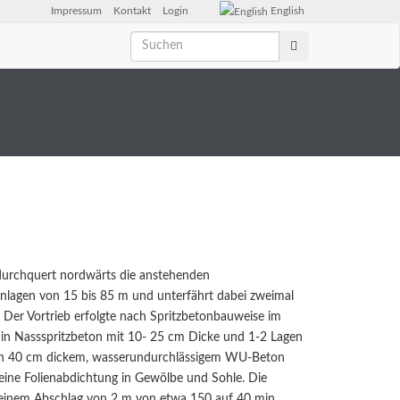
Impressum
Kontakt
Login
English
 durchquert nordwärts die anstehenden
nlagen von 15 bis 85 m und unterfährt dabei zweimal
 Der Vortrieb erfolgte nach Spritzbetonbauweise im
in Nassspritzbeton mit 10- 25 cm Dicke und 1-2 Lagen
in 40 cm dickem, wasserundurchlässigem WU-Beton
l eine Folienabdichtung in Gewölbe und Sohle. Die
ei einem Abschlag von 2 m von etwa 150 auf 40 min