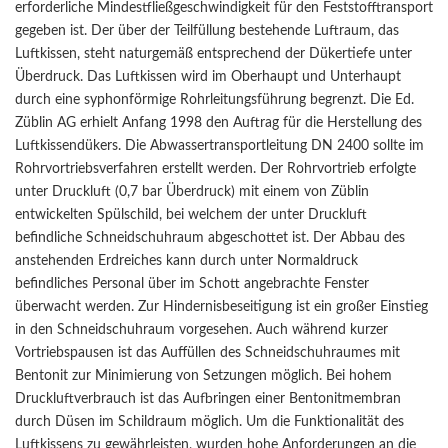
erforderliche Mindestfließgeschwindigkeit für den Feststofftransport
gegeben ist. Der über der Teilfüllung bestehende Luftraum, das
Luftkissen, steht naturgemäß entsprechend der Dükertiefe unter
Überdruck. Das Luftkissen wird im Oberhaupt und Unterhaupt
durch eine syphonförmige Rohrleitungsführung begrenzt. Die Ed.
Züblin AG erhielt Anfang 1998 den Auftrag für die Herstellung des
Luftkissendükers. Die Abwassertransportleitung DN 2400 sollte im
Rohrvortriebsverfahren erstellt werden. Der Rohrvortrieb erfolgte
unter Druckluft (0,7 bar Überdruck) mit einem von Züblin
entwickelten Spülschild, bei welchem der unter Druckluft
befindliche Schneidschuhraum abgeschottet ist. Der Abbau des
anstehenden Erdreiches kann durch unter Normaldruck
befindliches Personal über im Schott angebrachte Fenster
überwacht werden. Zur Hindernisbeseitigung ist ein großer Einstieg
in den Schneidschuhraum vorgesehen. Auch während kurzer
Vortriebspausen ist das Auffüllen des Schneidschuhraumes mit
Bentonit zur Minimierung von Setzungen möglich. Bei hohem
Druckluftverbrauch ist das Aufbringen einer Bentonitmembran
durch Düsen im Schildraum möglich. Um die Funktionalität des
Luftkissens zu gewährleisten, wurden hohe Anforderungen an die