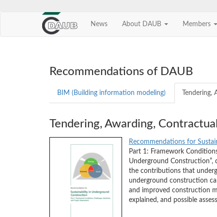
News
About DAUB
Members
Skip
navigation
Recommendations of DAUB
BIM (Building information modeling)
Tendering, 
Tendering, Awarding, Contractual
Recommendations for Sustain
Part 1: Framework Conditions,
Underground Construction”, de
the contributions that underg
underground construction can 
and improved construction me
explained, and possible asse