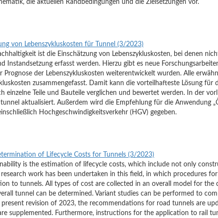
 Thematik, die aktuellen Randbedingungen und die Zielsetzungen vor.
ung von Lebenszykluskosten für Tunnel (3/2023)
chhaltigkeit ist die Einschätzung von Lebenszykluskosten, bei denen nic
nd Instandsetzung erfasst werden. Hierzu gibt es neue Forschungsarbeite
r Prognose der Lebenszykluskosten weiterentwickelt wurden. Alle erwä
luskosten zusammengefasst. Damit kann die vorteilhafteste Lösung für 
 einzelne Teile und Bauteile verglichen und bewertet werden. In der vo
tunnel aktualisiert. Außerdem wird die Empfehlung für die Anwendung „
nschließlich Hochgeschwindigkeitsverkehr (HGV) gegeben.
rmination of Lifecycle Costs for Tunnels (3/2023)
ainability is the estimation of lifecycle costs, which include not only cons
esearch work has been undertaken in this field, in which procedures for 
ion to tunnels. All types of cost are collected in an overall model for the c
overall tunnel can be determined. Variant studies can be performed to c
e present revision of 2023, the recommendations for road tunnels are upd
are supplemented. Furthermore, instructions for the application to rail tun