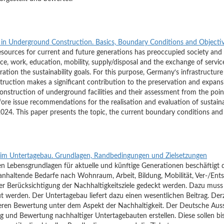
y in Underground Construction. Basics, Boundary Conditions and Objecti
esources for current and future generations has preoccupied society and po
ace, work, education, mobility, supply/disposal and the exchange of serv
ration the sustainability goals. For this purpose, Germany‘s infrastructu
ction makes a significant contribution to the preservation and expansion
 construction of underground facilities and their assessment from the poin
ore issue recommendations for the realisation and evaluation of sustai
24. This paper presents the topic, the current boundary conditions and 
t im Untertagebau. Grundlagen, Randbedingungen und Zielsetzungen
 Lebensgrundlagen für aktuelle und künftige Generationen beschäftigt die
n anhaltende Bedarfe nach Wohnraum, Arbeit, Bildung, Mobilität, Ver-/En
er Berücksichtigung der Nachhaltigkeitsziele gedeckt werden. Dazu muss i
werden. Der Untertagebau liefert dazu einen wesentlichen Beitrag. Derze
eren Bewertung unter dem Aspekt der Nachhaltigkeit. Der Deutsche Auss
 und Bewertung nachhaltiger Untertagebauten erstellen. Diese sollen bis