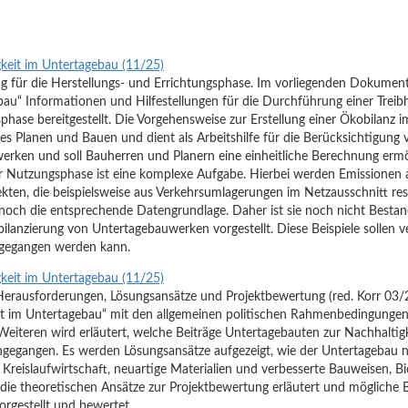
keit im Untertagebau (11/25)
rung für die Herstellungs- und Errichtungsphase. Im vorliegenden Dokum
bau“ Informationen und Hilfestellungen für die Durchführung einer Treib
phase bereitgestellt. Die Vorgehensweise zur Erstellung einer Ökobilanz 
s Planen und Bauen und dient als Arbeitshilfe für die Berücksichtigung 
rken und soll Bauherren und Planern eine einheitliche Berechnung ermö
r Nutzungsphase ist eine komplexe Aufgabe. Hierbei werden Emissionen a
ekten, die beispielsweise aus Verkehrsumlagerungen im Netzausschnitt res
t noch die entsprechende Datengrundlage. Daher ist sie noch nicht Besta
sbilanzierung von Untertagebauwerken vorgestellt. Diese Beispiele sollen v
gegangen werden kann.
keit im Untertagebau (11/25)
erausforderungen, Lösungsansätze und Projektbewertung (red. Korr 03/26
t im Untertagebau“ mit den allgemeinen politischen Rahmenbedingungen 
iteren wird erläutert, welche Beiträge Untertagebauten zur Nachhaltigke
egangen. Es werden Lösungsansätze aufgezeigt, wie der Untertagebau no
Kreislaufwirtschaft, neuartige Materialien und verbesserte Bauweisen, 
die theoretischen Ansätze zur Projektbewertung erläutert und mögliche 
orgestellt und bewertet.