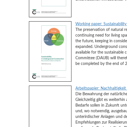
Working paper: Sustainabilit
The preservation of natural r
continuing need for living sp
the future, keeping in conside
expanded. Underground constru
available for the sustainable
Committee (DAUB) will theref
be completed by the end of 20
Arbeitspapier: Nachhaltigkei
Die Bewahrung der natürlichen
Gleichzeitig gibt es weiterhi
Bedarfe sollen in Zukunft unt
und, wo notwendig, ausgebaut 
unterirdischer Anlagen und d
Empfehlungen zur Realisierung