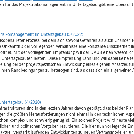
n für das Projektrisikomanagement im Untertagebau gibt eine Übersicht 
ktrisikomanagement im Untertagebau (5/2022)
isikobehafteter Prozess, bei dem sich sowohl Gefahren als auch Chancen re
e Unkenntnis der vorliegenden Verhältnisse eine konstante Unsicherheit im
röffnet. Mit der vorliegenden Empfehlung will der DAUB einen wesentlich
 Untertagebauten leisten. Diese Empfehlung kann und will dabei keine fer
lung bei der projektspezifischen Entwicklung eines eigenen Ansatzes fü
ihren Randbedingungen zu heterogen sind, als dass sich ein allgemeiner A
 Untertagebau (4/2020)
nfrastrukturen sind in den letzten Jahren davon geprägt, dass bei der P
iegen die größten Herausforderungen nicht einmal in den technischen As
schon komplex und schwierig genug ist. Ein solches Projekt wird heute
ftlichen und politischen Vorgaben resultieren. Die hier nun vorliegende Em
aktuell verstärkt laufenden Entwicklungen zu neuen Vertragsmodellen 