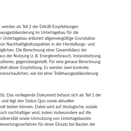
ent werden als Teil 2 der DAUB-Empfehlungen
hausgasbilanzierung im Untertagebau für die
im Untertagebau erläutert allgemeingültige Grundsätze
von Nachhaltigkeitsaspekten in der Herstellungs- und
glichen. Die Berechnung einer Gesamtbilanz der
us der Nutzung (z. B. Energieverbrauch, Instandsetzung,
ultieren, gegenübergestellt. Für eine genaue Berechnung
ndteil dieser Empfehlung. Es werden zwei konkrete
eranschaulichen, wie bei einer Treibhausgasbilanzierung
). Das vorliegende Dokument befasst sich als Teil 1 der
und legt den Status Quo sowie aktuellen
it leisten können. Dabei wird auf ökologische, soziale
ch nachhaltiger wird, indem insbesondere auf die
Biodiversität sowie Umnutzung von Untertagebauten
Bewertungsverfahren für einen Einsatz bei Bauten der