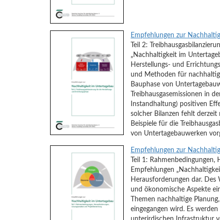
Empfehlungen zur Nachhaltig
Teil 2: Treibhausgasbilanzie
„Nachhaltigkeit im Untertage
Herstellungs- und Errichtungs
und Methoden für nachhaltige
Bauphase von Untertagebauwe
Treibhausgasemissionen in de
Instandhaltung) positiven Eff
solcher Bilanzen fehlt derzei
Beispiele für die Treibhausga
von Untertagebauwerken vor
Empfehlungen zur Nachhaltig
Teil 1: Rahmenbedingungen, H
Empfehlungen „Nachhaltigkei
Herausforderungen dar. Des We
und ökonomische Aspekte eing
Themen nachhaltige Planung, 
eingegangen wird. Es werden 
unterirdischen Infrastruktur v