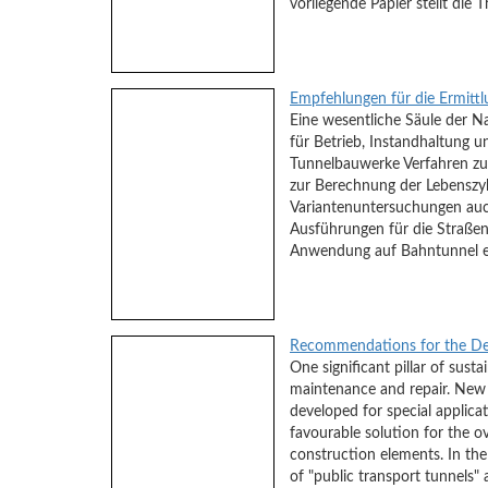
vorliegende Papier stellt die
Empfehlungen für die Ermittl
Eine wesentliche Säule der Na
für Betrieb, Instandhaltung u
Tunnelbauwerke Verfahren zu
zur Berechnung der Lebenszyk
Variantenuntersuchungen auch
Ausführungen für die Straßen
Anwendung auf Bahntunnel ei
Recommendations for the Dete
One significant pillar of sust
maintenance and repair. New r
developed for special applicat
favourable solution for the 
construction elements. In th
of "public transport tunnels" 