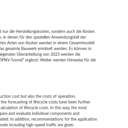
ht nur die Herstellungskosten, sondern auch die Kosten
n, in denen für den speziellen Anwendungsfall der
hnten Arten von Kosten werden in einem Gesamtmodell
das gesamte Bauwerk ermittelt werden. Es können in
rliegenden Überarbeitung von 2023 werden die
ÖPNV-Tunnel“ ergänzt. Weiter werden Hinweise für die
truction cost but also the costs of operation,
the forecasting of lifecycle costs have been further
alculation of lifecycle costs. In this way, the most
ompare and evaluate individual components and
ated. In addition, recommendations for the application
nels including high-speed traffic are given.